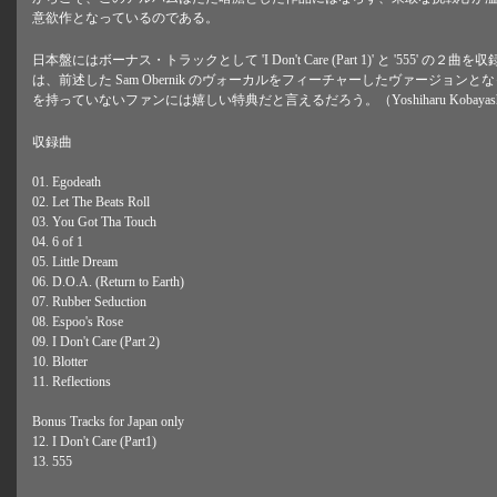
意欲作となっているのである。
日本盤にはボーナス・トラックとして 'I Don't Care (Part 1)' と '555' の２曲を収録。 'I D
は、前述した Sam Obernik のヴォーカルをフィーチャーしたヴァージョン
を持っていないファンには嬉しい特典だと言えるだろう。（Yoshiharu Kobayashi ; Hi
収録曲
01. Egodeath
02. Let The Beats Roll
03. You Got Tha Touch
04. 6 of 1
05. Little Dream
06. D.O.A. (Return to Earth)
07. Rubber Seduction
08. Espoo's Rose
09. I Don't Care (Part 2)
10. Blotter
11. Reflections
Bonus Tracks for Japan only
12. I Don't Care (Part1)
13. 555