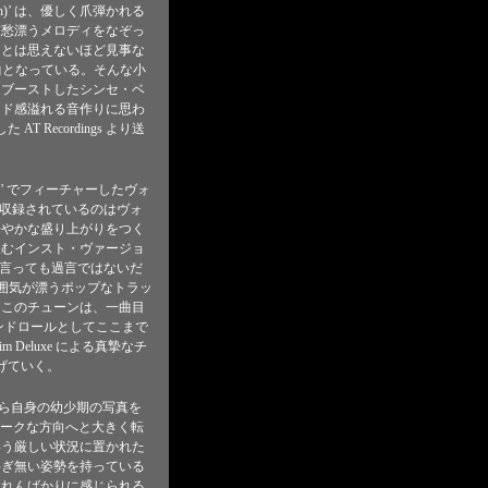
rth)’ は、優しく爪弾かれる
哀愁漂うメロディをなぞっ
ーとは思えないほど見事な
曲となっている。そんな小
とブーストしたシンセ・ベ
スピード感溢れる音作りに思わ
T Recordings より送
n’t Do’ でフィーチャーしたヴォ
が、本作に収録されているのはヴォ
華やかな盛り上がりをつく
汲むインスト・ヴァージョ
と言っても過言ではないだ
ュな雰囲気が漂うポップなトラッ
つこのチューンは、一曲目
のエンドロールとしてここまで
eluxe による真摯なチ
告げていく。
う理由から自身の幼少期の写真を
はダークな方向へと大きく転
いう厳しい状況に置かれた
揺ぎ無い姿勢を持っている
溢れんばかりに感じられる