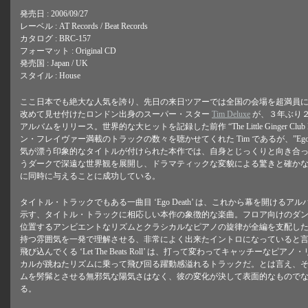
発売日 : 2006/09/27
レーベル : AT Records / Beat Records
カタログ : BRC-157
フォーマット : Original CD
発売国 : Japan / UK
スタイル : House
ここ日本でも絶大な人気を誇り、先日の来日ツアーでは全国の会場を超満員
改めて見せ付けたロンドン出身のスーパー・スター
Tim Deluxe
が、３年ぶり
アルバムをリリース。世界的な大ヒットを記録した前作 “The Little Ginger Clu
ン・フレイヴァー満載のトラックの数々を聴かせてくれた Tim であるが、”Ego D
気が漂う印象的なタイトルが付けられた本作では、自身とじっくりと向き合
うダークで深遠な世界観を展開し、ドラマティックな変貌による驚きと確か
に同時に与えることに成功している。
タイトル・トラックでもある一曲目 ‘Ego Death’ は、これから幕を開ける
示す、タイトル・トラックに相応しい本作の象徴的な楽曲。フロア向けのダ
位置するアンビエントなリズムとクラシカルなピアノの旋律が全編を支配し
持つ雰囲気を一発で理解させる、非常によく出来たイントロになっていると
飛び込んでくる ‘Let The Beats Roll’ は、打って変わってキャッチーなピ
カルが跳ねたリズムに乗って飛び回る躍動感溢れるトラックだ。とは言え、
ムを髣髴とさせる無邪気な陽気さはなく、彼の変化が決して表面的なもので
る。