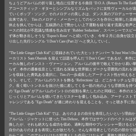
ちょうどアルバムの折り返し地点に位置する６曲目 ‘D.O.A. (Return To The Ea
アコースティック・ギターとシンプルなリズムをバックに女性ヴォーカルが
ていくポップ・ソング。そのメロディの美しさは、ダンス系のプロデューサ
出来であり、 Tim のメロディ・メーカーとしてのセンスを存分に発揮した楽
休止を挟んでからは、五線譜の上で艶かしい上下運動を繰り返す流麗な歌声
ースの対比が不思議な情感を生み出す ‘Rubber Seduction’、スペーシーで
ず体が動き出しそうな ‘Espoo’s Rose’ へと続いていき、今年２月に自身が設立した A
り出した先行シングル ‘I Don’t Care (Part 2)’ へと突入していく。
“The Little Ginger Club Kid” に収録されていた大ヒットナンバー ‘It Just Wo
ーカリスト Sam Obernik を迎えて話題を呼んだ ‘I Don’t Care’ である
ーカル無しのインスト・ヴァージョン。アルバムの後半で敢えて分かり易い
らず、本作の通奏低音として流れる深遠な世界観とダークな雰囲気の流れを
ンを収録した勇気ある選択に、Tim の一歩成長したアーティスト性が伺える
ろう。そして、アルバムのラストを飾る ‘Refrections’ は、どこかキッチ
ク。長く暗いトンネルを抜けた後に差してくる一筋の光のような雰囲気を持
の ‘Ego Death’ がアルバムのイントロの役割を果たしたのと同様に、本作
じっくりとアルバムを聴いてきたリスナーを優しく包み込み、アーティスト Tim D
ャレンジである "Ego Death" が遂に終わりを迎えることを、そっと聴き手に
“The Little Ginger Club Kid” では、ありのままの自分を表現したいとい
アルバム・ジャケットに使った Tim Deluxe。本作ではサウンドのベクトル
換したが、それも絶大なる成功を収め、過剰な期待やプレッシャー受けると
自分のありのままを表現したが故だろう。そんな表現者としての芯の部分で
からこそ、このアルバムはただ暗澹とした作品にはならず、果敢な挑戦心が