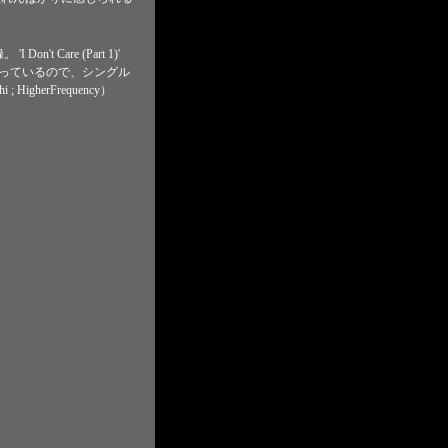
on't Care (Part 1)'
となっているので、シングル
gherFrequency）