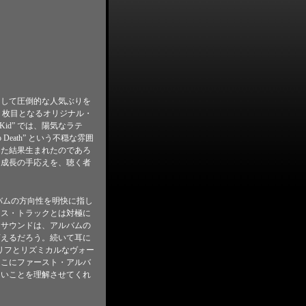
にして圧倒的な人気ぶりを
２枚目となるオリジナル・
b Kid” では、陽気なラテ
eath” という不穏な雰囲
った結果生まれたのであろ
な成長の手応えを、聴く者
アルバムの方向性を明快に指し
ンス・トラックとは対極に
たサウンドは、アルバムの
言えるだろう。続いて耳に
アノ・リフとリズミカルなヴォー
そこにファースト・アルバ
ないことを理解させてくれ