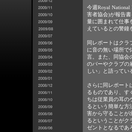
今週Royal National
害者協会)が報告
量に囲まれて仕事
えているとの警鐘
同レポートはクラ
に音の無い場所で
言。また、同協会の
のバーやクラブの
しい」と語ってい
さらに同レポート
るものであり、す
ちは従業員の耳の
るという簡単な方
害から守ることが
るということがク
ゼントとなるであ