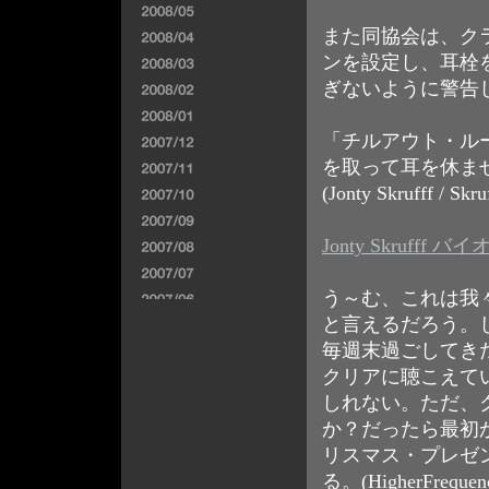
また同協会は、ク
ンを設定し、耳栓
ぎないように警告
「チルアウト・ル
を取って耳を休ま
(Jonty Skrufff / Skru
Jonty Skrufff
う～む、これは我
と言えるだろう。
毎週末過ごしてき
クリアに聴こえて
しれない。ただ、
か？だったら最初
リスマス・プレゼ
る。(HigherFrequen