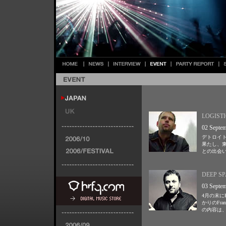
LOGISTI
02 Septe
デトロイト
果たし、東京
との出会いを
DEEP SP
03 Septem
4月の末に
かりのFra
の内容は、