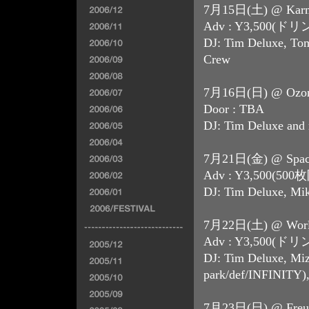
7月15日(土) @ Karm
Adv : Y3,500(ド
DJ: Tim Deluxe, Tomo
Crew
7月16日(日) @ Ozon
Door : TBA
DJ: Tim Deluxe an
7月21日(金) @ Space 
Adv : Y3,500(500枚
DJ: Tim Deluxe, Mi
7月22日(土) @ World
Adv : Y3,500(ド
DJ: Tim Deluxe, Mi
park/def/INFINITY)
7月23日(日) @ Freud