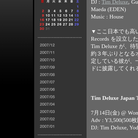
DJ :
Tim Deluxe
, G
Maeda (EDEN)
Music : House
▼ここ日本でも高
Records を設
Tim Deluxe
約３年ぶりとなるオリ
定している彼が、
ドに披露してくれること
Tim Deluxe Japan 
7月14日(金) @ Womb
Adv : Y3,500(500枚
DJ: Tim Deluxe, Yo