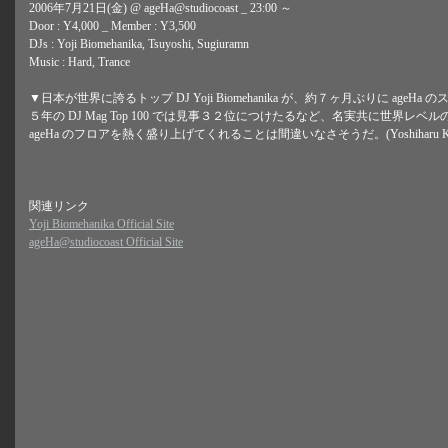
2006年7月21日(金) @ ageHa@studiocoast _ 23:00 ～
Door : Y4,000 _ Member : Y3,500
DJs : Yoji Biomehanika, Tsuyoshi, Sugiuramn
Music : Hard, Trance
▼日本が世界に誇るトップ DJ Yoji Biomehanika が、約７ヶ月ぶりに ageH
５年の DJ Mag Top 100 では見事３２位につけたるなど、名実共に世界レ
ageHa のフロアを熱く盛り上げてくれることは間違いなさそうだ。(Yoshiharu Kobayashi
関連リンク
Yoji Biomehanika Official Site
ageHa@studiocoast Official Site