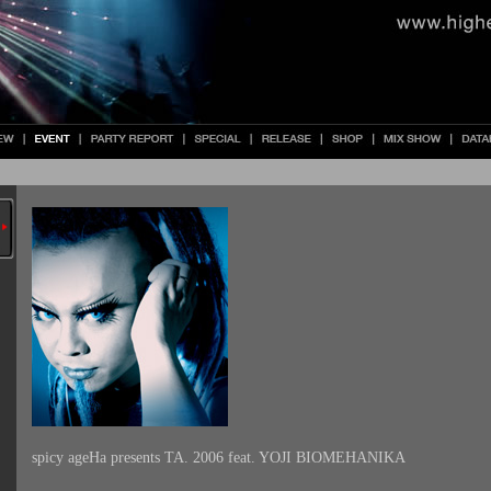
spicy ageHa presents TA. 2006 feat. YOJI BIOMEHANIKA