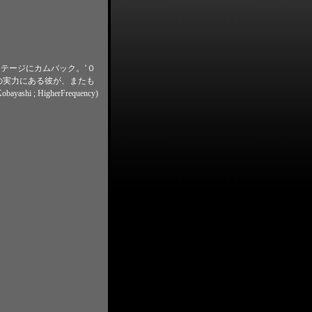
a のステージにカムバック。’０
ベルの実力にある彼が、またも
 ; HigherFrequency)