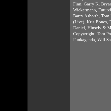
Finn, Garry K, Brya
Wickermann, Future
Barry Ashorth, Tom N
(Live), Kris Bones, 
Daniel, Hinsely & M
Copywright, Tom Po
Funkagenda, Will Sa