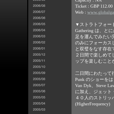
Capacity : NA
Ticket : GBP 112.
Web :
www.globalgat
▼ストラトフォード
Gathering 
足を運んでみたい
のみにフォーカスした
と双璧をなす存在
２日間で楽しめて
ップを楽しむこと
二日間にわたって行
Punk のショーをはじめ、
Van Dyk、Steve
に加え、ジェット
４０人のストリッ
(HigherFrequency)