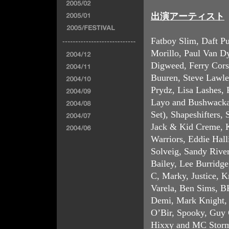
出演アーティスト
Fatboy Slim, Daft P
Morillo, Paul Van D
Digweed, Ferry Cors
Buuren, Steve Lawler
Prydz, Lisa Lashes, 
Layo and Bushwacka
Set), Shapeshifters,
Jack & Kid Creme, K
Warriors, Eddie Hal
Solveig, Sandy Rive
Bailey, Lee Burridge
C, Marky, Justice, K
Varela, Ben Sims, BK
Demi, Mark Knight, 
O’Bir, Spooky, Guy 
Hixxy and MC Storm,