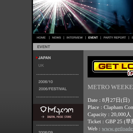
METRO WEEKEN
Date : 8月27日(日)
Place : Clapham C
Capacity : 20,000人
Ticket : GBP 25 (
Web :
www.getloade