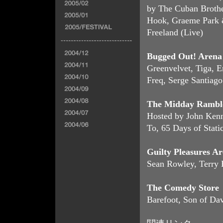
by The Cuban Brother
Hook, Graeme Park &
Freeland (Live)
Bugged Out! Arena
Greenvelvet, Tiga, E
Freq, Serge Santiago
The Midday Ramble 
Hosted by John Kenn
To, 65 Days of Stati
Guilty Pleasures A
Sean Rowley, Terry 
The Comedy Store
Barefoot, Son of Da