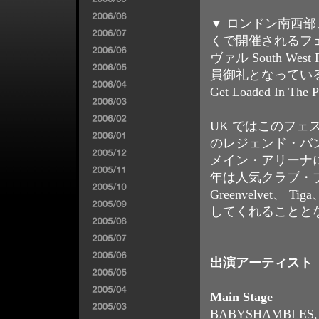
▼ ロンドン南西
くで開催されるフ
ヴァル South Wes
員御礼となっている
Get Loaded In The 
UK ではこのフェス
のレジェンド・バンド The
メイン・アリーナに登場
年は人気クラブ・ブラ
Greenvelvet、
してくれることと
出演アーティスト
Main Stage
BABYSHAMBLES, The