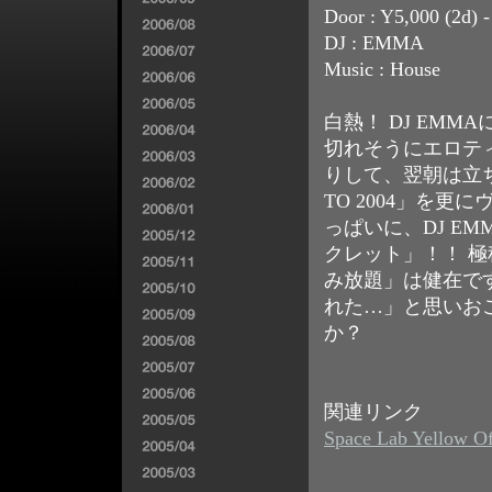
Door : Y5,000 
DJ : EMMA
Music : House
白熱！ DJ EM
切れそうにエロテ
りして、翌朝は立ち
TO 2004」を
っぱいに、DJ E
クレット」！！ 極
み放題」は健在で
れた…」と思いお
か？
関連リンク
Space Lab Yellow Off